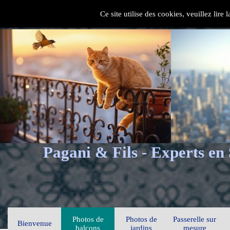
Ce site utilise des cookies, veuillez lire
Pagani & Fils - Experts en
Photos de
Photos de
Passerelle sur
Bienvenue
balcons
jardins
mesure