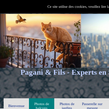
Ce site utilise des cookies, veuillez lire
Pagani & Fils - Experts en
Photos de
Photos de
Passerelle sur
Bienvenue
balcons
jardins
mesure