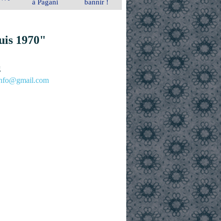
à Pagani
bannir !
uis 1970"
g
.info@gmail.com