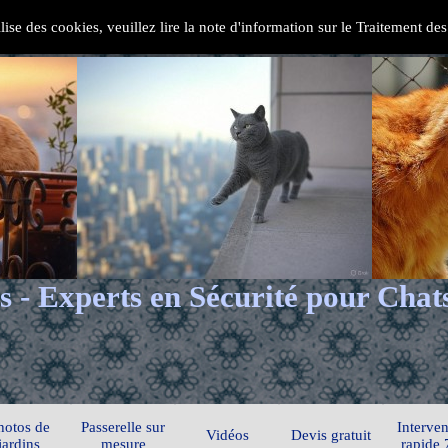
ilise des cookies, veuillez lire la note d'information sur le Traitement d
s - Experts en Sécurité pour Chat
hotos de
Passerelle sur
Interven
Vidéos
Devis gratuit
jardins
mesure
rapide 