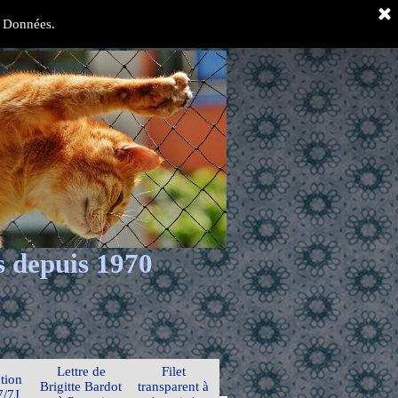
es Données.
s depuis 1970
Lettre de
Filet
tion
Brigitte Bardot
transparent à
7/7J