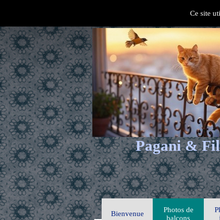
Ce site ut
Pagani & Fil
Photos de
P
Bienvenue
balcons